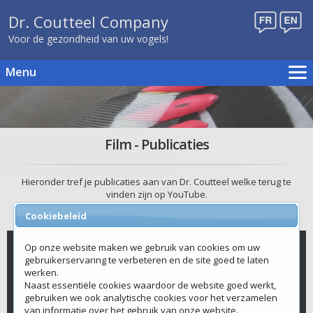
Dr. Coutteel Company
Voor de gezondheid van uw vogels!
Menu
Home
Kweekschema's
Producten
Film - Publicaties
Publicaties
Evenementen
Hieronder tref je publicaties aan van Dr. Coutteel welke terug te
vinden zijn op YouTube.
Verdelers
Cookiebeleid
Contact
Webshop
Op onze website maken we gebruik van cookies om uw
gebruikerservaring te verbeteren en de site goed te laten
werken.
Naast essentiële cookies waardoor de website goed werkt,
gebruiken we ook analytische cookies voor het verzamelen
van informatie over het gebruik van onze website.